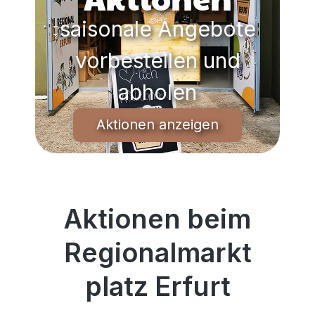
saisonale Angebote
vorbestellen und
Ku
abholen
Aktionen anzeigen
Aktionen beim
Regionalmarkt
platz Erfurt